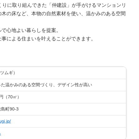
くりに取り組んできた「仲建設」が手がけるマンションリ
の木の床など、本物の自然素材を使い、温かみのある空間
ルで心地よい暮らしを提案。
仕事による住まいを叶えることができます。
（リツムギ）
った温かみのある空間づくり、デザイン性が高い
万円（70㎡）
島町90-3
gi.jp/
る