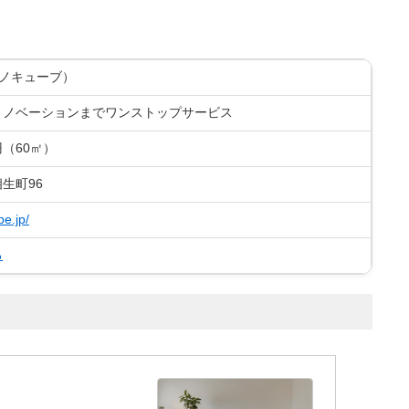
（リノキューブ）
リノベーションまでワンストップサービス
円（60㎡）
生町96
be.jp/
る